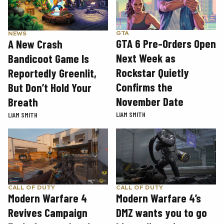
GTA
NEWS
GTA 6 Pre-Orders Open
A New Crash
Next Week as
Bandicoot Game Is
Rockstar Quietly
Reportedly Greenlit,
Confirms the
But Don’t Hold Your
November Date
Breath
LIAM SMITH
LIAM SMITH
CALL OF DUTY
CALL OF DUTY
Modern Warfare 4
Modern Warfare 4’s
Revives Campaign
DMZ wants you to go