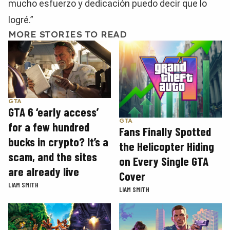
mucho esfuerzo y dedicación puedo decir que lo
logré.”
MORE STORIES TO READ
GTA
GTA 6 ‘early access’
GTA
for a few hundred
Fans Finally Spotted
bucks in crypto? It’s a
the Helicopter Hiding
scam, and the sites
on Every Single GTA
are already live
Cover
LIAM SMITH
LIAM SMITH