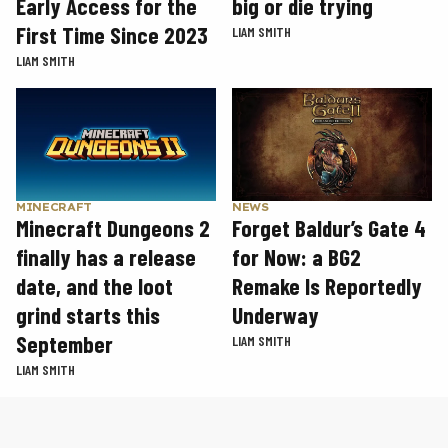
Early Access for the
big or die trying
First Time Since 2023
LIAM SMITH
LIAM SMITH
MINECRAFT
NEWS
Minecraft Dungeons 2
Forget Baldur’s Gate 4
finally has a release
for Now: a BG2
date, and the loot
Remake Is Reportedly
grind starts this
Underway
September
LIAM SMITH
LIAM SMITH